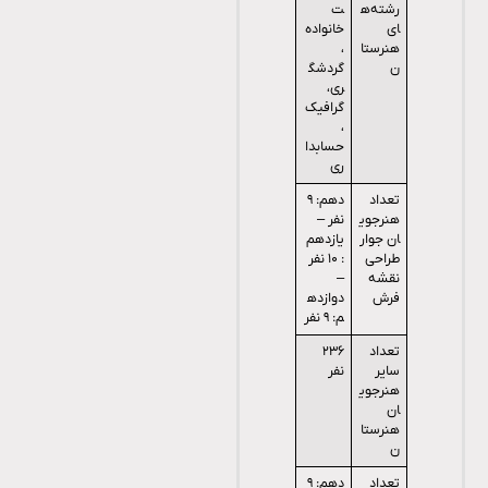
رشته‌ه
ت
ای
خانواده
هنرستا
،
ن
گردشگ
ری،
گرافیک
،
حسابدا
ری
تعداد
دهم: ۹
هنرجوی
نفر –
ان جوار
یازدهم
طراحی
: ۱۰ نفر
نقشه
–
فرش
دوازده
م: ۹ نفر
تعداد
۲۳۶
سایر
نفر
هنرجوی
ان
هنرستا
ن
تعداد
دهم: ۹