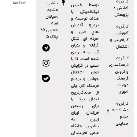
کارگروه
نشانی:
SaliTech
توسط خیرین
آمایش و
مشهد
نیک‌اندیش با
پژوهش
،خیابان
هدف ﺗﻮﺳﻌﻪ و
امام
ﺗﺮوﯾﺞ آﻣﻮزش
کارگروه
خمینی ۲۵،
ﻫﺎي ﻓﻨﯽ و
آموزش،
پلاک ۱۵
ﺣﺮﻓﻪ اي ﺷﮑﻞ
کارآفرینی و
ﮔﺮﻓﺘﻪ و ﺑﻨﯿﺎن
اشتغال
آن ﭘﺎﯾﻪ رﯾﺰي
کارگروه
ﺷﺪه اﺳﺖ، ﺗﺎ ﺑﺎ
فرهنگسازی
ﺳﻌﯽ در اﻓﺰاﯾﺶ
و ترویج
ﺗﻮان اﺷﺘﻐﺎل
فرهنگ
ﺟﻮاﻧﺎن و ﺗﺮوﯾﺞ
مهارت
ﻓﺮﻫﻨﮓ ﮐﺎر، ﯾﮑﯽ
آموزی
از ﻣﺎﻧﺪﮔﺎرﺗﺮﯾﻦ
اﻋﻤﺎل ﻧﯿﮏ را
کارگروه
ﺑﺮاي رﺳﯿﺪن
مشارکت‌ها و
ﻓﺮزﻧﺪان اﯾﺮان
منابع
زﻣﯿﻦ ﺑﻪ
حمایتی
ﺑﺎﻻﺗﺮﯾﻦ ﺟﺎﯾﮕﺎه
ﻋﻠﻤﯽ آﻓﺮﯾﻨﻨﺪﮔﯽ