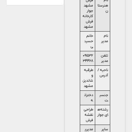
نام
فرش
هنرستا
مشهد
ن
جوار
کارخانه
فرش
مشهد
نام
خانم
مدیر
حسین
ی
تلفن
۰۹۱۵۳۲
مدیر
۳۴۴۶۸
ناحیه /
طرقبه
آدرس
و
شاندیز،
مشهد
جنسی
دختران
ت
ه
رشته‌ه
طراحی
ای جوار
نقشه
فرش
سایر
مدیری