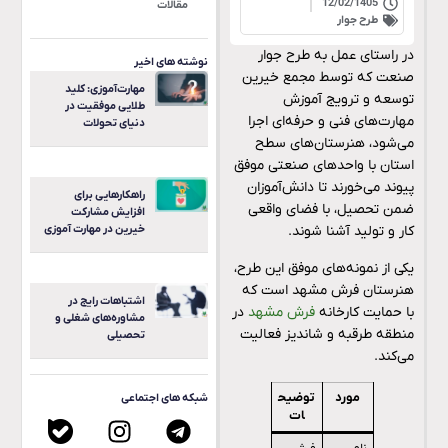
12/02/1405
مقالات
طرح جوار
در راستای عمل به طرح جوار
نوشته های اخیر
صنعت که توسط مجمع خیرین
مهارت‌آموزی: کلید
توسعه و ترویج آموزش
طلایی موفقیت در
مهارت‌های فنی و حرفه‌ای اجرا
دنیای تحولات
می‌شود، هنرستان‌های سطح
استان با واحدهای صنعتی موفق
پیوند می‌خورند تا دانش‌آموزان
راهکارهایی برای
ضمن تحصیل، با فضای واقعی
افزایش مشارکت
خیرین در مهارت آموزی
کار و تولید آشنا شوند.
یکی از نمونه‌های موفق این طرح،
هنرستان فرش مشهد است که
اشتباهات رایج در
با حمایت کارخانه
فرش مشهد
در
مشاوره‌های شغلی و
منطقه طرقبه و شاندیز فعالیت
تحصیلی
می‌کند.
مورد
توضیح
شبکه های اجتماعی
ات