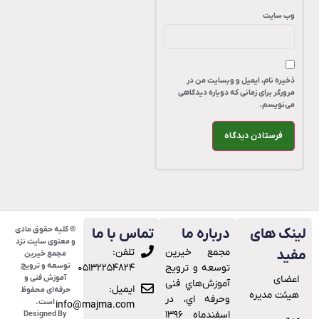
وب‌ سایت
ذخیره نام، ایمیل و وبسایت من در
مرورگر برای زمانی که دوباره دیدگاهی
می‌نویسم.
© کلیه حقوق مادی
ینک های
درباره ما
تماس با ما
و معنوی سایت نزد
ﻣﺠﻤﻊ ﺧﯿﺮﯾﻦ
تلفن:
فید
مجمع خیرین
توسعه و ترویج
ﺗﻮﺳﻌﻪ و ﺗﺮوﯾﺞ
۰۵۱۳۲۲۵۴۸۲۴
اعضای
آموزش فنی و
آﻣﻮزش‌ﻫﺎي ﻓﻨﯽ
ایمیل:
حرفه‌ای محفوظ
هیئت مدیره
وﺣﺮﻓﻪ اي، در
است.
info@majma.com
اﺳﻔﻨﺪﻣﺎه ۱۳۹۶
Designed By