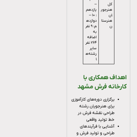
کل
–
هنرجوی
یازدهم
ان
: ۱۰ –
هنرستا
دوازده
ن
م: ۹ نفر
به
اضافه
۲۶۴ نفر
سایر
رشته‌ه
ا
اهداف همکاری با
کارخانه فرش مشهد
برگزاری دوره‌های کارآموزی
برای هنرجویان رشته
طراحی نقشه فرش در
خط تولید واقعی
آشنایی با فرآیندهای
طراحی و تولید فرش و