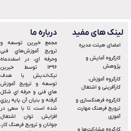
لینک های مفید
درباره ما
ﻣﺠﻤﻊ ﺧﯿﺮﯾﻦ ﺗﻮﺳﻌﻪ و
اعضای هیئت مدیره
ﺗﺮوﯾﺞ آﻣﻮزش‌ﻫﺎي ﻓﻨﯽ
کارگروه آمایش و
وﺣﺮﻓﻪ اي، در اﺳﻔﻨﺪﻣﺎه
پژوهش
۱۳۹۶ توسط خیرین
نیک‌اندیش با هدف
کارگروه آموزش،
ﺗﻮﺳﻌﻪ و ﺗﺮوﯾﺞ آﻣﻮزش
کارآفرینی و اشتغال
ﻫﺎي ﻓﻨﯽ و ﺣﺮﻓﻪ اي ﺷﮑﻞ
کارگروه فرهنگسازی و
ﮔﺮﻓﺘﻪ و ﺑﻨﯿﺎن آن ﭘﺎﯾﻪ رﯾﺰي
ترویج فرهنگ مهارت
ﺷﺪه اﺳﺖ، ﺗﺎ ﺑﺎ ﺳﻌﯽ در
آموزی
اﻓﺰاﯾﺶ ﺗﻮان اﺷﺘﻐﺎل
ﺟﻮاﻧﺎن و ﺗﺮوﯾﺞ ﻓﺮﻫﻨﮓ ﮐﺎر،
کارگروه مشارکت‌ها و