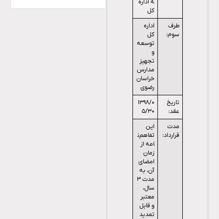
ه اداره
کل
طرف
اداره
سوم:
کل
توسعه
و
تجهیز
مدارس
خراسان
رضوی
تاریخ
۱۳۹۸/۰
عقد:
۵/۳۰
مدت
این
قرارداد:
تفاهم‌ن
امه از
زمان
امضای
آن، به
مدت ۳
سال،
معتبر
و قابل
تمدید