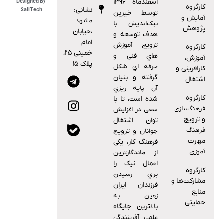
اﺳﻔﻨﺪﻣﺎه ۱۳۹۶
Designed By
کارگروه
نشانی:
SaliTech
توسط خیرین
آمایش و
مشهد
نیک‌اندیش با
پژوهش
،خیابان
هدف ﺗﻮﺳﻌﻪ و
امام
ﺗﺮوﯾﺞ آﻣﻮزش
کارگروه
خمینی ۲۵،
ﻫﺎي ﻓﻨﯽ و
آموزش،
پلاک ۱۵
ﺣﺮﻓﻪ اي ﺷﮑﻞ
کارآفرینی و
ﮔﺮﻓﺘﻪ و ﺑﻨﯿﺎن
اشتغال
آن ﭘﺎﯾﻪ رﯾﺰي
کارگروه
ﺷﺪه اﺳﺖ، ﺗﺎ ﺑﺎ
فرهنگسازی
ﺳﻌﯽ در اﻓﺰاﯾﺶ
و ترویج
ﺗﻮان اﺷﺘﻐﺎل
فرهنگ
ﺟﻮاﻧﺎن و ﺗﺮوﯾﺞ
مهارت
ﻓﺮﻫﻨﮓ ﮐﺎر، ﯾﮑﯽ
آموزی
از ﻣﺎﻧﺪﮔﺎرﺗﺮﯾﻦ
اﻋﻤﺎل ﻧﯿﮏ را
کارگروه
ﺑﺮاي رﺳﯿﺪن
مشارکت‌ها و
ﻓﺮزﻧﺪان اﯾﺮان
منابع
زﻣﯿﻦ ﺑﻪ
حمایتی
ﺑﺎﻻﺗﺮﯾﻦ ﺟﺎﯾﮕﺎه
ﻋﻠﻤﯽ آﻓﺮﯾﻨﻨﺪﮔﯽ