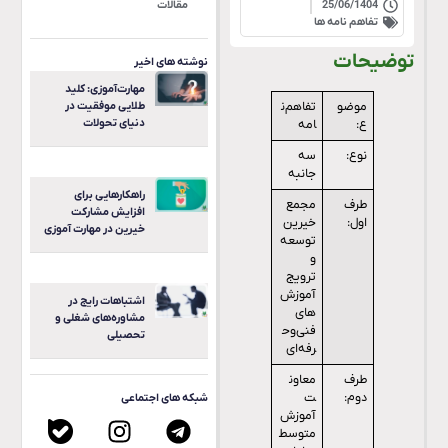
مقالات
25/06/1404
تفاهم نامه ها
توضیحات
نوشته های اخیر
مهارت‌آموزی: کلید
طلایی موفقیت در
موضو
تفاهم‌ن
دنیای تحولات
ع:
امه
نوع:
سه
جانبه
راهکارهایی برای
طرف
مجمع
افزایش مشارکت
اول:
خیرین
خیرین در مهارت آموزی
توسعه
و
ترویج
آموزش‌
اشتباهات رایج در
های
مشاوره‌های شغلی و
فنی‌وح
تحصیلی
رفه‌ای
طرف
معاون
دوم:
ت
شبکه های اجتماعی
آموزش
متوسط