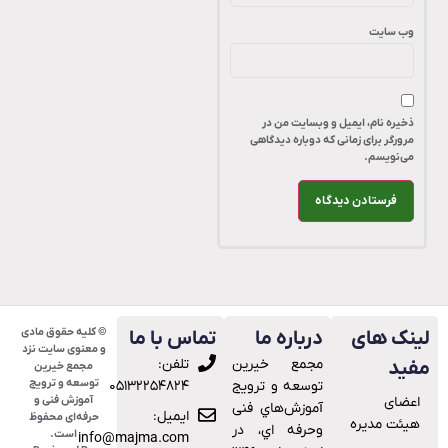
وب‌ سایت
ذخیره نام، ایمیل و وبسایت من در
مرورگر برای زمانی که دوباره دیدگاهی
می‌نویسم.
© کلیه حقوق مادی
ینک های
درباره ما
تماس با ما
و معنوی سایت نزد
ﻣﺠﻤﻊ ﺧﯿﺮﯾﻦ
تلفن:
فید
مجمع خیرین
توسعه و ترویج
ﺗﻮﺳﻌﻪ و ﺗﺮوﯾﺞ
۰۵۱۳۲۲۵۴۸۲۴
اعضای
آموزش فنی و
آﻣﻮزش‌ﻫﺎي ﻓﻨﯽ
ایمیل:
حرفه‌ای محفوظ
هیئت مدیره
وﺣﺮﻓﻪ اي، در
است.
info@majma.com