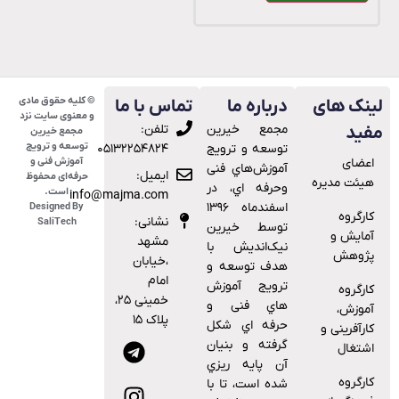
© کلیه حقوق مادی
ینک های
درباره ما
تماس با ما
و معنوی سایت نزد
ﻣﺠﻤﻊ ﺧﯿﺮﯾﻦ
تلفن:
فید
مجمع خیرین
توسعه و ترویج
ﺗﻮﺳﻌﻪ و ﺗﺮوﯾﺞ
۰۵۱۳۲۲۵۴۸۲۴
اعضای
آموزش فنی و
آﻣﻮزش‌ﻫﺎي ﻓﻨﯽ
ایمیل:
حرفه‌ای محفوظ
هیئت مدیره
وﺣﺮﻓﻪ اي، در
است.
info@majma.com
اﺳﻔﻨﺪﻣﺎه ۱۳۹۶
Designed By
کارگروه
نشانی:
SaliTech
توسط خیرین
آمایش و
مشهد
نیک‌اندیش با
پژوهش
،خیابان
هدف ﺗﻮﺳﻌﻪ و
امام
ﺗﺮوﯾﺞ آﻣﻮزش
کارگروه
خمینی ۲۵،
ﻫﺎي ﻓﻨﯽ و
آموزش،
پلاک ۱۵
ﺣﺮﻓﻪ اي ﺷﮑﻞ
کارآفرینی و
ﮔﺮﻓﺘﻪ و ﺑﻨﯿﺎن
اشتغال
آن ﭘﺎﯾﻪ رﯾﺰي
کارگروه
ﺷﺪه اﺳﺖ، ﺗﺎ ﺑﺎ