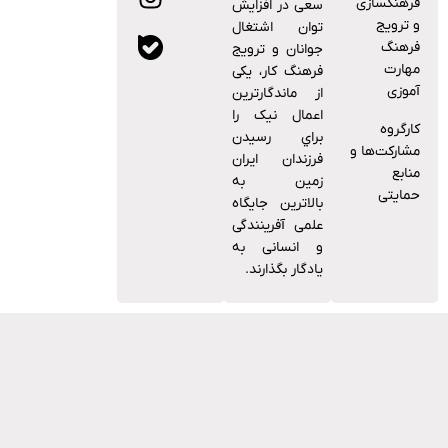
فرهنگسازی
ﺳﻌﯽ در اﻓﺰاﯾﺶ
و ترویج
ﺗﻮان اﺷﺘﻐﺎل
فرهنگ
ﺟﻮاﻧﺎن و ﺗﺮوﯾﺞ
مهارت
ﻓﺮﻫﻨﮓ ﮐﺎر، ﯾﮑﯽ
آموزی
از ﻣﺎﻧﺪﮔﺎرﺗﺮﯾﻦ
اﻋﻤﺎل ﻧﯿﮏ را
کارگروه
ﺑﺮاي رﺳﯿﺪن
مشارکت‌ها و
ﻓﺮزﻧﺪان اﯾﺮان
منابع
زﻣﯿﻦ ﺑﻪ
حمایتی
ﺑﺎﻻﺗﺮﯾﻦ ﺟﺎﯾﮕﺎه
ﻋﻠﻤﯽ آﻓﺮﯾﻨﻨﺪﮔﯽ
و اﻧﺴﺎﻧﯽ ﺑﻪ
ﯾﺎدﮔﺎر ﺑﮕﺬارﻧﺪ.