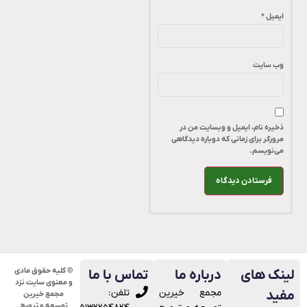
ایمیل
*
وب‌ سایت
ذخیره نام، ایمیل و وبسایت من در
مرورگر برای زمانی که دوباره دیدگاهی
می‌نویسم.
© کلیه حقوق مادی
ینک های
درباره ما
تماس با ما
و معنوی سایت نزد
ﻣﺠﻤﻊ ﺧﯿﺮﯾﻦ
تلفن:
فید
مجمع خیرین
توسعه و ترویج