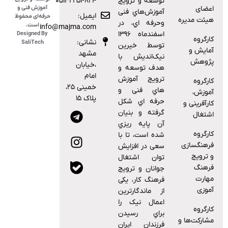
ﺗﻮﺳﻌﻪ و ﺗﺮوﯾﺞ
۰۵۱۳۲۲۵۴۸۲۴
اعضای
آموزش فنی و
آﻣﻮزش‌ﻫﺎي ﻓﻨﯽ
ایمیل:
حرفه‌ای محفوظ
هیئت مدیره
وﺣﺮﻓﻪ اي، در
است.
info@majma.com
اﺳﻔﻨﺪﻣﺎه ۱۳۹۶
Designed By
کارگروه
نشانی:
SaliTech
توسط خیرین
آمایش و
مشهد
نیک‌اندیش با
پژوهش
،خیابان
هدف ﺗﻮﺳﻌﻪ و
امام
ﺗﺮوﯾﺞ آﻣﻮزش
کارگروه
خمینی ۲۵،
ﻫﺎي ﻓﻨﯽ و
آموزش،
پلاک ۱۵
ﺣﺮﻓﻪ اي ﺷﮑﻞ
کارآفرینی و
ﮔﺮﻓﺘﻪ و ﺑﻨﯿﺎن
اشتغال
آن ﭘﺎﯾﻪ رﯾﺰي
کارگروه
ﺷﺪه اﺳﺖ، ﺗﺎ ﺑﺎ
فرهنگسازی
ﺳﻌﯽ در اﻓﺰاﯾﺶ
و ترویج
ﺗﻮان اﺷﺘﻐﺎل
فرهنگ
ﺟﻮاﻧﺎن و ﺗﺮوﯾﺞ
مهارت
ﻓﺮﻫﻨﮓ ﮐﺎر، ﯾﮑﯽ
آموزی
از ﻣﺎﻧﺪﮔﺎرﺗﺮﯾﻦ
اﻋﻤﺎل ﻧﯿﮏ را
کارگروه
ﺑﺮاي رﺳﯿﺪن
مشارکت‌ها و
ﻓﺮزﻧﺪان اﯾﺮان