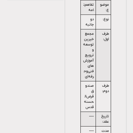
موضو
تفاهم‌ن
ع:
امه
نوع:
دو
جانبه
طرف
مجمع
اول:
خیرین
توسعه
و
ترویج
آموزش‌
های
فنی‌وح
رفه‌ای
طرف
صندو
دوم:
ق
قرض‌ال
حسنه
قدس
تاریخ
—-
عقد:
مدت
—-