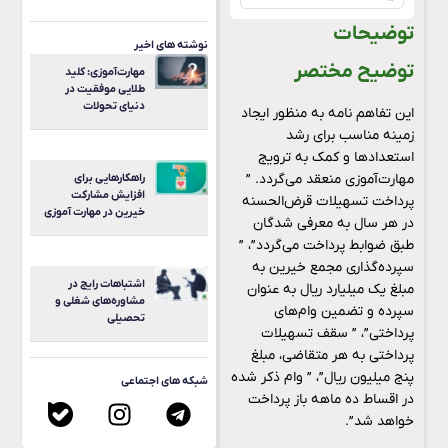
توضیحات
نوشته های اخیر
توضیح مختصر
مهارت‌آموزی: کلید
طلایی موفقیت در
دنیای تحولات
این تفاهم نامه به منظور ایجاد
زمینه مناسب برای رشد
استعدادها و کمک به ترویج
مهارت‌آموزی منعقد می‌گردد. ”
راهکارهایی برای
افزایش مشارکت
پرداخت تسهیلات قرض‌الحسنه
خیرین در مهارت آموزی
در هر سال به معرفی‌ شدگان
طبق ضوابط پرداخت می‌گردد”، ”
سپرده‌گذاری مجمع خیرین به
اشتباهات رایج در
مبلغ یک میلیارد ریال به عنوان
مشاوره‌های شغلی و
سپرده و تضمین وام‌های
تحصیلی
پرداختی”، ” سقف تسهیلات
پرداختی به هر متقاضی، مبلغ
پنج میلیون ریال”، ” وام ذکر شده
شبکه های اجتماعی
در اقساط ده ماهه باز پرداخت
خواهد شد”.