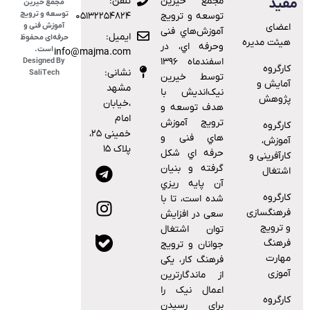
ﻣﺠﻤﻊ ﺧﯿﺮﯾﻦ
تلفن:
فید
مجمع خیرین
توسعه و ترویج
ﺗﻮﺳﻌﻪ و ﺗﺮوﯾﺞ
۰۵۱۳۲۲۵۴۸۲۴
اعضای
آموزش فنی و
آﻣﻮزش‌ﻫﺎي ﻓﻨﯽ
ایمیل:
حرفه‌ای محفوظ
هیئت مدیره
وﺣﺮﻓﻪ اي، در
است.
info@majma.com
اﺳﻔﻨﺪﻣﺎه ۱۳۹۶
Designed By
کارگروه
نشانی:
SaliTech
توسط خیرین
آمایش و
مشهد
نیک‌اندیش با
پژوهش
،خیابان
هدف ﺗﻮﺳﻌﻪ و
امام
ﺗﺮوﯾﺞ آﻣﻮزش
کارگروه
خمینی ۲۵،
ﻫﺎي ﻓﻨﯽ و
آموزش،
پلاک ۱۵
ﺣﺮﻓﻪ اي ﺷﮑﻞ
کارآفرینی و
ﮔﺮﻓﺘﻪ و ﺑﻨﯿﺎن
اشتغال
آن ﭘﺎﯾﻪ رﯾﺰي
کارگروه
ﺷﺪه اﺳﺖ، ﺗﺎ ﺑﺎ
فرهنگسازی
ﺳﻌﯽ در اﻓﺰاﯾﺶ
و ترویج
ﺗﻮان اﺷﺘﻐﺎل
فرهنگ
ﺟﻮاﻧﺎن و ﺗﺮوﯾﺞ
مهارت
ﻓﺮﻫﻨﮓ ﮐﺎر، ﯾﮑﯽ
آموزی
از ﻣﺎﻧﺪﮔﺎرﺗﺮﯾﻦ
اﻋﻤﺎل ﻧﯿﮏ را
کارگروه
ﺑﺮاي رﺳﯿﺪن