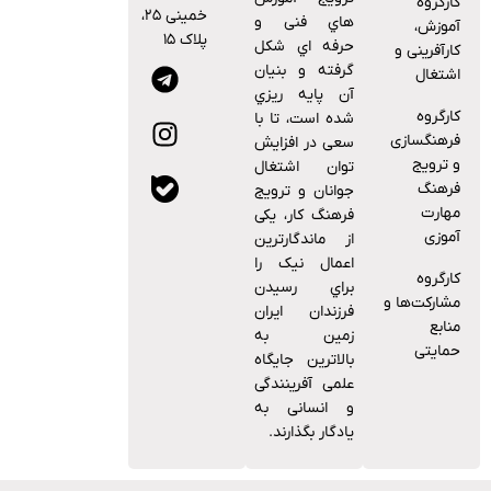
کارگروه
خمینی ۲۵،
ﻫﺎي ﻓﻨﯽ و
آموزش،
پلاک ۱۵
ﺣﺮﻓﻪ اي ﺷﮑﻞ
کارآفرینی و
ﮔﺮﻓﺘﻪ و ﺑﻨﯿﺎن
اشتغال
آن ﭘﺎﯾﻪ رﯾﺰي
کارگروه
ﺷﺪه اﺳﺖ، ﺗﺎ ﺑﺎ
فرهنگسازی
ﺳﻌﯽ در اﻓﺰاﯾﺶ
و ترویج
ﺗﻮان اﺷﺘﻐﺎل
فرهنگ
ﺟﻮاﻧﺎن و ﺗﺮوﯾﺞ
مهارت
ﻓﺮﻫﻨﮓ ﮐﺎر، ﯾﮑﯽ
آموزی
از ﻣﺎﻧﺪﮔﺎرﺗﺮﯾﻦ
اﻋﻤﺎل ﻧﯿﮏ را
کارگروه
ﺑﺮاي رﺳﯿﺪن
مشارکت‌ها و
ﻓﺮزﻧﺪان اﯾﺮان
منابع
زﻣﯿﻦ ﺑﻪ
حمایتی
ﺑﺎﻻﺗﺮﯾﻦ ﺟﺎﯾﮕﺎه
ﻋﻠﻤﯽ آﻓﺮﯾﻨﻨﺪﮔﯽ
و اﻧﺴﺎﻧﯽ ﺑﻪ
ﯾﺎدﮔﺎر ﺑﮕﺬارﻧﺪ.