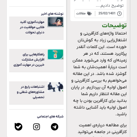
توضیح دادیم....
25/02/1401
مقالات
نوشته های اخیر
مهارت‌آموزی: کلید
توضیحات
طلایی موفقیت در
دنیای تحولات
احتمالا واژه‌های کارآفرینی و
اشتغال‌زایی زیاد به گوش‌تان
خورده است. این کلمات آنقدر
پرکاربرد هستند، که در هر
راهکارهایی برای
زمینه‌ای که وارد می‌شوید ممکن
افزایش مشارکت
خیرین در مهارت آموزی
است دربارۀ اهمیت‌شان به شما
گوشزد شده باشد. در این مقاله
می‌خواهیم به بررسی کارآفرینی و
اصول اولیه آن بپردازیم. در پایان
اشتباهات رایج در
مشاوره‌های شغلی و
این مقاله انتظار داریم شما
تحصیلی
بدانید برای کارآفرین بودن با چه
اصول اولیه باید آشنایی داشته
باشید.
شبکه های اجتماعی
برای مطالعه درباره‌ی اهمیت
کارآفرینی در جامعه می‌توانید