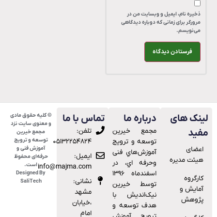
ذخیره نام، ایمیل و وبسایت من در
مرورگر برای زمانی که دوباره دیدگاهی
می‌نویسم.
© کلیه حقوق مادی
ینک های
درباره ما
تماس با ما
و معنوی سایت نزد
ﻣﺠﻤﻊ ﺧﯿﺮﯾﻦ
تلفن:
فید
مجمع خیرین
توسعه و ترویج
ﺗﻮﺳﻌﻪ و ﺗﺮوﯾﺞ
۰۵۱۳۲۲۵۴۸۲۴
اعضای
آموزش فنی و
آﻣﻮزش‌ﻫﺎي ﻓﻨﯽ
ایمیل:
حرفه‌ای محفوظ
هیئت مدیره
وﺣﺮﻓﻪ اي، در
است.
info@majma.com
اﺳﻔﻨﺪﻣﺎه ۱۳۹۶
Designed By
کارگروه
نشانی:
SaliTech
توسط خیرین
آمایش و
مشهد
نیک‌اندیش با
پژوهش
،خیابان
هدف ﺗﻮﺳﻌﻪ و
امام
ﺗﺮوﯾﺞ آﻣﻮزش