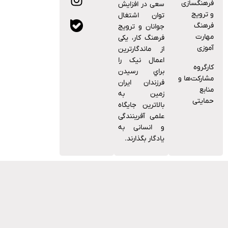
فرهنگسازی
ﺳﻌﯽ در اﻓﺰاﯾﺶ
و ترویج
ﺗﻮان اﺷﺘﻐﺎل
فرهنگ
ﺟﻮاﻧﺎن و ﺗﺮوﯾﺞ
مهارت
ﻓﺮﻫﻨﮓ ﮐﺎر، ﯾﮑﯽ
آموزی
از ﻣﺎﻧﺪﮔﺎرﺗﺮﯾﻦ
اﻋﻤﺎل ﻧﯿﮏ را
کارگروه
ﺑﺮاي رﺳﯿﺪن
مشارکت‌ها و
ﻓﺮزﻧﺪان اﯾﺮان
منابع
زﻣﯿﻦ ﺑﻪ
حمایتی
ﺑﺎﻻﺗﺮﯾﻦ ﺟﺎﯾﮕﺎه
ﻋﻠﻤﯽ آﻓﺮﯾﻨﻨﺪﮔﯽ
و اﻧﺴﺎﻧﯽ ﺑﻪ
ﯾﺎدﮔﺎر ﺑﮕﺬارﻧﺪ.