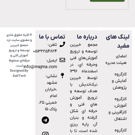
© کلیه حقوق مادی
ینک های
درباره ما
تماس با ما
و معنوی سایت نزد
ﻣﺠﻤﻊ ﺧﯿﺮﯾﻦ
تلفن:
فید
مجمع خیرین
توسعه و ترویج
ﺗﻮﺳﻌﻪ و ﺗﺮوﯾﺞ
۰۵۱۳۲۲۵۴۸۲۴
اعضای
آموزش فنی و
آﻣﻮزش‌ﻫﺎي ﻓﻨﯽ
ایمیل:
حرفه‌ای محفوظ
هیئت مدیره
وﺣﺮﻓﻪ اي، در
است.
info@majma.com
اﺳﻔﻨﺪﻣﺎه ۱۳۹۶
Designed By
کارگروه
نشانی:
SaliTech
توسط خیرین
آمایش و
مشهد
نیک‌اندیش با
پژوهش
،خیابان
هدف ﺗﻮﺳﻌﻪ و
امام
ﺗﺮوﯾﺞ آﻣﻮزش
کارگروه
خمینی ۲۵،
ﻫﺎي ﻓﻨﯽ و
آموزش،
پلاک ۱۵
ﺣﺮﻓﻪ اي ﺷﮑﻞ
کارآفرینی و
ﮔﺮﻓﺘﻪ و ﺑﻨﯿﺎن
اشتغال
آن ﭘﺎﯾﻪ رﯾﺰي
کارگروه
ﺷﺪه اﺳﺖ، ﺗﺎ ﺑﺎ