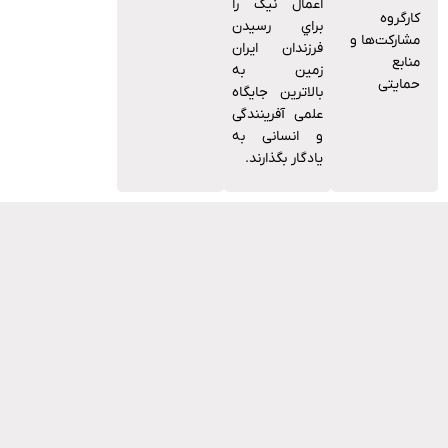
اﻋﻤﺎل ﻧﯿﮏ را
کارگروه
ﺑﺮاي رﺳﯿﺪن
مشارکت‌ها و
ﻓﺮزﻧﺪان اﯾﺮان
منابع
زﻣﯿﻦ ﺑﻪ
حمایتی
ﺑﺎﻻﺗﺮﯾﻦ ﺟﺎﯾﮕﺎه
ﻋﻠﻤﯽ آﻓﺮﯾﻨﻨﺪﮔﯽ
و اﻧﺴﺎﻧﯽ ﺑﻪ
ﯾﺎدﮔﺎر ﺑﮕﺬارﻧﺪ.