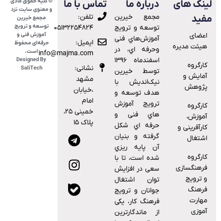
© کلیه حقوق مادی
ینک های
درباره ما
تماس با ما
و معنوی سایت نزد
ﻣﺠﻤﻊ ﺧﯿﺮﯾﻦ
تلفن:
فید
مجمع خیرین
توسعه و ترویج
ﺗﻮﺳﻌﻪ و ﺗﺮوﯾﺞ
۰۵۱۳۲۲۵۴۸۲۴
اعضای
آموزش فنی و
آﻣﻮزش‌ﻫﺎي ﻓﻨﯽ
ایمیل:
حرفه‌ای محفوظ
هیئت مدیره
وﺣﺮﻓﻪ اي، در
است.
info@majma.com
اﺳﻔﻨﺪﻣﺎه ۱۳۹۶
Designed By
کارگروه
نشانی:
SaliTech
توسط خیرین
آمایش و
مشهد
نیک‌اندیش با
پژوهش
،خیابان
هدف ﺗﻮﺳﻌﻪ و
امام
ﺗﺮوﯾﺞ آﻣﻮزش
کارگروه
خمینی ۲۵،
ﻫﺎي ﻓﻨﯽ و
آموزش،
پلاک ۱۵
ﺣﺮﻓﻪ اي ﺷﮑﻞ
کارآفرینی و
ﮔﺮﻓﺘﻪ و ﺑﻨﯿﺎن
اشتغال
آن ﭘﺎﯾﻪ رﯾﺰي
کارگروه
ﺷﺪه اﺳﺖ، ﺗﺎ ﺑﺎ
فرهنگسازی
ﺳﻌﯽ در اﻓﺰاﯾﺶ
و ترویج
ﺗﻮان اﺷﺘﻐﺎل
فرهنگ
ﺟﻮاﻧﺎن و ﺗﺮوﯾﺞ
مهارت
ﻓﺮﻫﻨﮓ ﮐﺎر، ﯾﮑﯽ
آموزی
از ﻣﺎﻧﺪﮔﺎرﺗﺮﯾﻦ